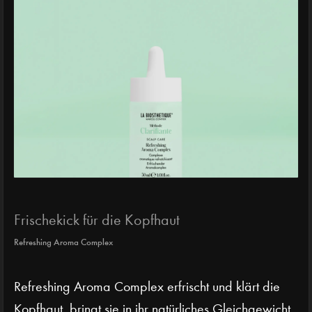
Frischekick für die Kopfhaut
Refreshing Aroma Complex
Refreshing Aroma Complex erfrischt und klärt die
Kopfhaut, bringt sie in ihr natürliches Gleichgewicht